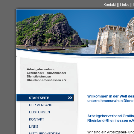
Kontakt
||
Links
||
Willkommen in der Welt de
STARTSEITE
unternehmensnahen Dienstl
DER VERBAND
LEISTUNGEN
Arbeitgeberverband Großha
KONTAKT
Rheinland-Rheinhessen e.V
LINKS
Wir sind ein Arbeitgeber- u
MITGLIED WERDEN